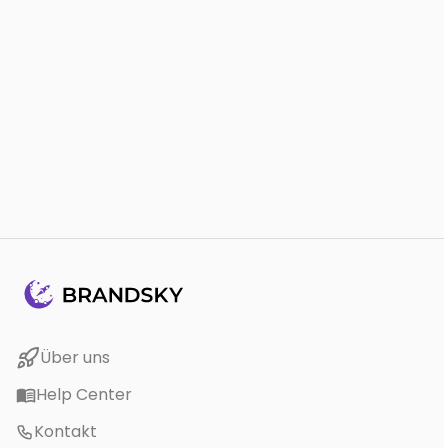
Fragen, Wünsche oder einfach mal Hallo sagen?
WhatsApp Chat
SCHAU MAL
015165194094
Über uns
E-Mail
info@brandsky.io
Help Center
Telefon (DE)
RUM'
040 31108456
Kontakt
Instagram
@brandsky.io